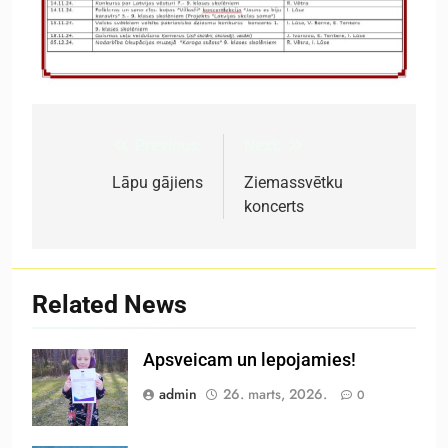
Previous:
Next:
Ziņu
izvēlne
Lāpu gājiens
Ziemassvētku
koncerts
Related News
Apsveicam un lepojamies!
admin
26. marts, 2026.
0