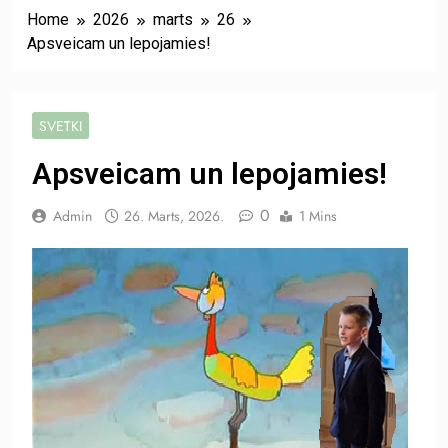
Home
2026
marts
26
Apsveicam un lepojamies!
SVĒTKI
Apsveicam un lepojamies!
0
Admin
26. Marts, 2026.
1 Mins