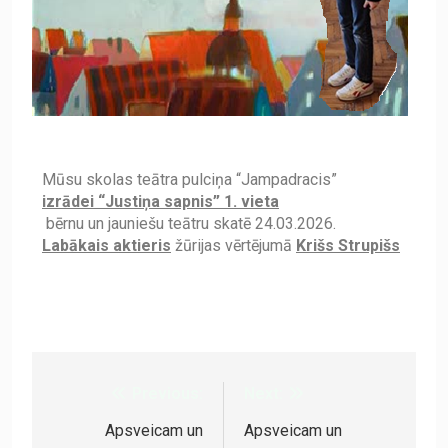
Mūsu skolas teātra pulciņa “Jampadracis”
izrādei “Justiņa sapnis” 1. vieta
bērnu un jauniešu teātru skatē 24.03.2026.
Labākais aktieris
žūrijas vērtējumā
Krišs Strupišs
Previous:
Next:
Apsveicam un
Apsveicam un